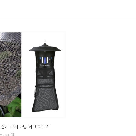
포집기 모기 나방 버그 퇴치기
8,000
원