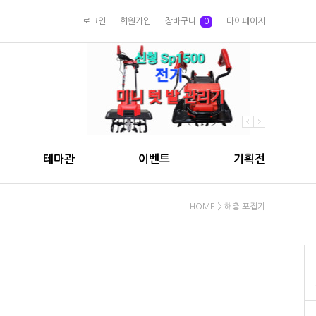
로그인
회원가입
장바구니
0
마이페이지
테마관
이벤트
기획전
HOME
>
해충 포집기