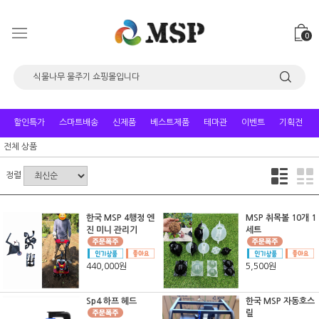
0
할인특가
스마트배송
신제품
베스트제품
테마관
이벤트
기획전
전체 상품
정렬
한국 MSP 4행정 엔
MSP 취목볼 10개 1
진 미니 관리기
세트
440,000원
5,500원
Sp4 하프 헤드
한국 MSP 자동호스
릴