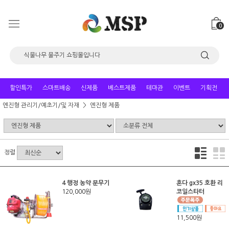
0
할인특가
스마트배송
신제품
베스트제품
테마관
이벤트
기획전
엔진형 관리기/예초기/및 자재
엔진형 제품
정렬
4 행정 농약 분무기
혼다 gx35 호환 리
120,000원
코일스타터
11,500원