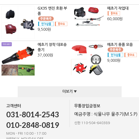
GX35 엔진 호환 부
예초기 작업대
품
60,000원
9,500원
예초기 장착 대포송
예초기 용품 모음
풍기
37,000원
9,000원
더보기 ▼
고객센터
무통장입금정보
031-8014-2543
예금주명 : 식물나무 물주기(M.S.P)
010-2848-0819
신한 110-504-640389
MON - FRI 10:00 - 17:00
WEEKLY, HOLIDAY OFF