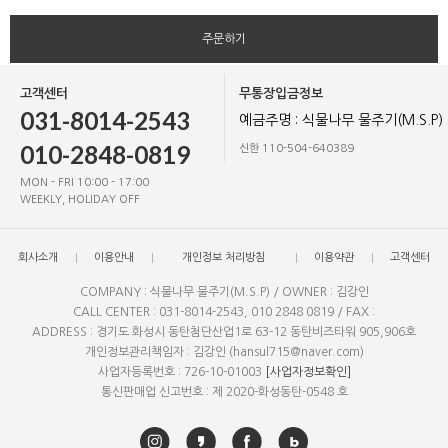
주문하기
고객센터
무통장입금정보
031-8014-2543
예금주명 : 식물나무 물주기(M.S.P)
010-2848-0819
신한 110-504-640389
MON - FRI 10:00 - 17:00
WEEKLY, HOLIDAY OFF
회사소개
이용안내
개인정보 처리방침
이용약관
고객센터
COMPANY : 식물나무 물주기(M.S.P) / OWNER : 김강인
CALL CENTER : 031-8014-2543, 010 2848 0819 / FAX :
ADDRESS : 경기도 화성시 동탄첨단산업1로 63-12 동탄비즈타워 905,906호
개인정보관리책임자 : 김강인 (hansul715@naver.com)
사업자등록번호 : 726-10-01003
[사업자정보확인]
통신판매업 신고번호 : 제 2020-화성동탄-0548 호